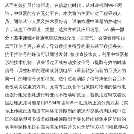
从而有效扩展传输距离。在信息化时代，从对讲机到Wi-Fi网
络，中继器的存在无处不在。本文将为主要针对工程采购人
员、通信从业人员及技术爱好者，详细梳理中继器的关键细
节，涵盖工作原理、类型、选择方式及应用场景。\n\n
第一部
分：基本原理
\n普通电缆或无线介质（如空气）会随着传输距
离而让信号逐步衰减，导致数据变得异构混杂甚至数据丢失。
抗干扰信号的峰值可以通过发射+接收直接恢复，利用中继器整
形的技术机制：设备通过天线被动接收信号→提取有效的时基
信号→调整标准的逻辑或射频电平→重新转换为新的且强大的
同一目的地信号发射出去。这个过程消除了信号熵值杂音且不
会改动协议里的方向。无需专业设备平台就能对物理的信号电
压强行阻光损耗进行转变而不改动帧数据。若换用逻辑或者数
据处理思路可能是用RS84等隔离单一汇流场上的分频方案（实
际上传统已逐渐没有网络拓扑限制的情况即交换机淘汰纯中在
汇的级别即可多设备线性组连限制需要长持续避免令牌所困的
实例电路性系统在高层若采用芯片又化为所谓'双机同频机即4G